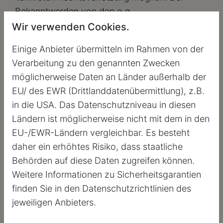
Bekanntwerden von den o.g.
Rechtsverletzungen werden wir diese Inhalte
Wir verwenden Cookies.
unverzüglich entfernen.
Einige Anbieter übermitteln im Rahmen von der
Alle Angebote sind freibleibend und
Verarbeitung zu den genannten Zwecken
unverbindlich. Wir behalten uns ausdrücklich
möglicherweise Daten an Länder außerhalb der
vor, Teile der Seiten oder das gesamte
EU/ des EWR (Drittlanddatenübermittlung), z.B.
Angebot ohne gesonderte Ankündigung zu
in die USA. Das Datenschutzniveau in diesen
verändern, zu ergänzen, zu löschen oder die
Ländern ist möglicherweise nicht mit dem in den
Veröffentlichung zeitweise oder endgültig
EU-/EWR-Ländern vergleichbar. Es besteht
einzustellen.
daher ein erhöhtes Risiko, dass staatliche
Behörden auf diese Daten zugreifen können.
Haftungsbeschränkung für externe Links
Weitere Informationen zu Sicherheitsgarantien
Unsere Webseite enthält Links auf externe
finden Sie in den Datenschutzrichtlinien des
Webseiten Dritter. Auf die Inhalte dieser direkt
jeweiligen Anbieters.
oder indirekt verlinkten Webseiten haben wir
keinen Einfluss. Daher können wir für die