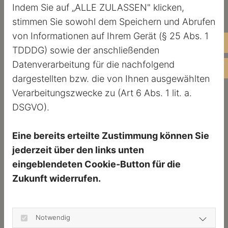
Indem Sie auf „ALLE ZULASSEN" klicken,
„externen Links“ auch keine Gewähr auf
stimmen Sie sowohl dem Speichern und Abrufen
Richtigkeit der Inhalte übernehmen. Für die
von Informationen auf Ihrem Gerät (§ 25 Abs. 1
Inhalte der externen Links sind die jeweilige
Te
TDDDG) sowie der anschließenden
Anbieter oder Betreiber (Urheber) der Seiten
Datenverarbeitung für die nachfolgend
E-
verantwortlich.
dargestellten bzw. die von Ihnen ausgewählten
Verarbeitungszwecke zu (Art 6 Abs. 1 lit. a.
Die externen Links wurden zum Zeitpunkt der
DSGVO).
Linksetzung auf eventuelle Rechtsverstöße
überprüft und waren im Zeitpunkt der
Eine bereits erteilte Zustimmung können Sie
Linksetzung frei von rechtswidrigen Inhalten.
jederzeit über den links unten
Eine ständige inhaltliche Überprüfung der
eingeblendeten Cookie-Button für die
externen Links ist ohne konkrete Anhaltspunkte
Zukunft widerrufen.
einer Rechtsverletzung nicht möglich. Bei
direkten oder indirekten Verlinkungen auf die
Webseiten Dritter, die außerhalb unseres
Notwendig
Verantwortungsbereichs liegen, würde eine