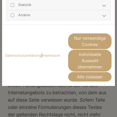
Haftungsverpflichtung ausschließlich in dem
Statistik
Fall nur bestehen, wenn wir von den Inhalten
Andere
Kenntnis erlangen und es uns technisch
möglich und zumutbar wäre, die Nutzung im
Falle rechtswidriger Inhalte zu verhindern.
Nur notwendige
Werden uns Rechtsverletzungen bekannt,
Cookies
werden die externen Links durch uns
Individuelle
Datenschutzerklärung
|
Impressum
unverzüglich entfernt.
Auswahl
übernehmen
Rechtswirksamkeit dieses
Alle zulassen
Haftungsausschlusses
Dieser Haftungsausschluss ist als Teil des
Internetangebots zu betrachten, von dem aus
auf diese Seite verwiesen wurde. Sofern Teile
oder einzelne Formulierungen dieses Textes
der geltenden Rechtslage nicht, nicht mehr